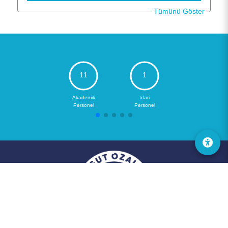
Tümünü Göster
11
1
Akademik
İdari
Personel
Personel