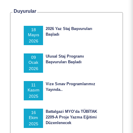
Duyurular
2026 Yaz Staj Başvuruları
18
Başladı
Mayıs
2026
Ulusal Staj Programı
09
Başvuruları Başladı
Ocak
2026
Vize Sınav Programlarımız
11
Yayında..
Kasım
2025
Battalgazi MYO’da TÜBİTAK
16
2209-A Proje Yazma Eğitimi
Ekim
Düzenlenecek
2025