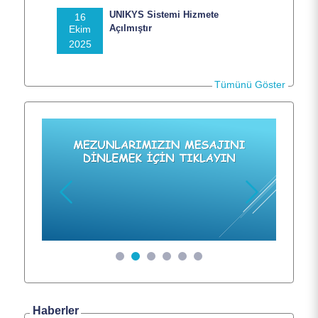
UNIKYS Sistemi Hizmete
16
Açılmıştır
Ekim
2025
Tümünü Göster
Hakkımızda
Personel
Programlar
Önceki
Sonraki
Araştırma
Öğrenci
Haberler